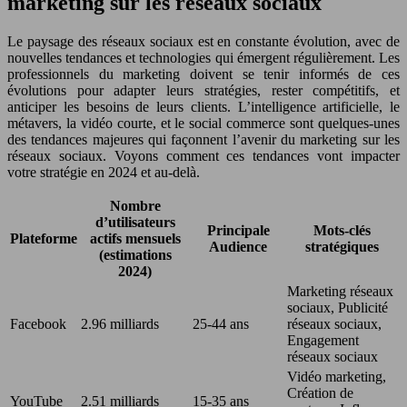
marketing sur les réseaux sociaux
Le paysage des réseaux sociaux est en constante évolution, avec de
nouvelles tendances et technologies qui émergent régulièrement. Les
professionnels du marketing doivent se tenir informés de ces
évolutions pour adapter leurs stratégies, rester compétitifs, et
anticiper les besoins de leurs clients. L’intelligence artificielle, le
métavers, la vidéo courte, et le social commerce sont quelques-unes
des tendances majeures qui façonnent l’avenir du marketing sur les
réseaux sociaux. Voyons comment ces tendances vont impacter
votre stratégie en 2024 et au-delà.
Nombre
d’utilisateurs
Principale
Mots-clés
Plateforme
actifs mensuels
Audience
stratégiques
(estimations
2024)
Marketing réseaux
sociaux, Publicité
Facebook
2.96 milliards
25-44 ans
réseaux sociaux,
Engagement
réseaux sociaux
Vidéo marketing,
Création de
YouTube
2.51 milliards
15-35 ans