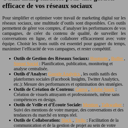
efficace de vos réseaux sociaux
Pour simplifier et optimiser votre travail de marketing digital sur les
réseaux sociaux, une multitude d’outils sont disponibles. Ces outils
permettent de gérer vos comptes, d’analyser les performances de vos
campagnes, de créer du contenu de qualité, de surveiller les
conversations en ligne, et de collaborer efficacement avec votre
équipe. Choisir les bons outils est essentiel pour gagner du temps,
maximiser l’efficacité de vos campagnes, et rester compétitif.
Outils de Gestion des Réseaux Sociaux:
Hootsuite
,
Buffer
,
Sprout Social
: Planification, publication, monitoring et
analyse centralisée.
Outils d’Analyse:
Google Analytics
, les outils natifs des
plateformes sociales (Facebook Insights, Twitter Analytics,
etc.): Mesure des performances et optimisation des stratégies.
Outils de Création de Contenu:
Canva
,
Adobe Spark
:
Création de visuels attrayants et professionnels, même sans
compétences en design.
Outils de Veille et d’Écoute Sociale:
Mention
,
Talkwalker
:
Suivi des mentions de votre marque, des conversations et des
tendances du marché en temps réel.
Outils de Collaboration:
Slack
,
Trello
: Facilitation de la
communication et de la gestion de projet au sein de votre