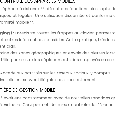
CONTRÔLE DES APPAREILS MOBILES
éléphone à distance** offrent des fonctions plus sophisti
ques et légales. Une utilisation discernée et conforme à 
formité mobile**.
ging) :
Enregistre toutes les frappes au clavier, permett
t autres informations sensibles. Cette pratique, très intru
nt clair.
mine des zones géographiques et envoie des alertes lors
. Utile pour suivre les déplacements des employés ou assu
Accède aux activités sur les réseaux sociaux, y compris
ive, elle est souvent illégale sans consentement.
IÈRE DE GESTION MOBILE
e** évoluent constamment, avec de nouvelles fonctions g
ité virtuelle. Ceci permet de mieux contrôler la **sécuri