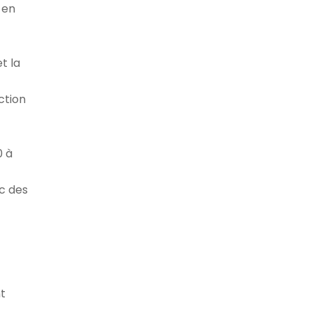
 en
et la
ction
0 à
c des
t