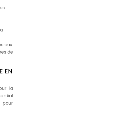
es
la
ès aux
ées de
E EN
our la
ordial
e pour