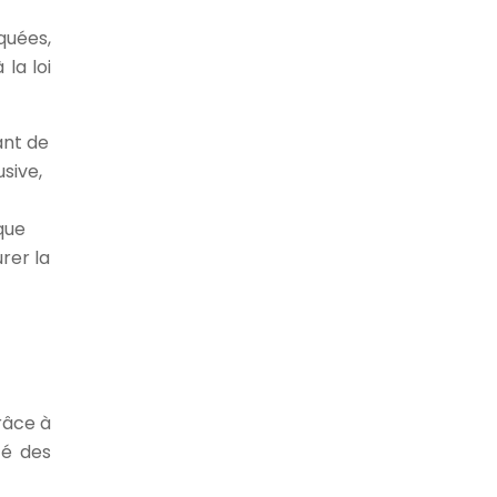
quées,
la loi
ant de
sive,
que
rer la
râce à
té des