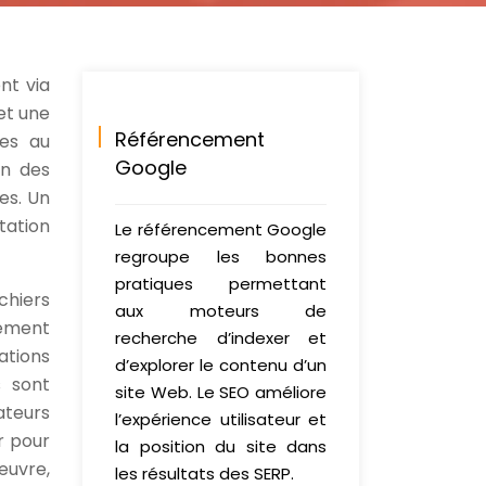
nt via
et une
Référencement
ées au
Google
on des
es. Un
tation
Le référencement Google
regroupe les bonnes
pratiques permettant
chiers
aux moteurs de
tement
recherche d’indexer et
ations
d’explorer le contenu d’un
s sont
site Web. Le SEO améliore
sateurs
l’expérience utilisateur et
r pour
la position du site dans
 œuvre,
les résultats des SERP.