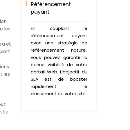
Référencement
payant
ion
En couplant le
e les
référencement payant
avec une stratégie de
ra et
référencement naturel,
uiert
vous pouvez garantir la
bonne visibilité de votre
ions
portail Web. L’objectif du
t les
SEA est de booster
rapidement le
classement de votre site.
out
isée