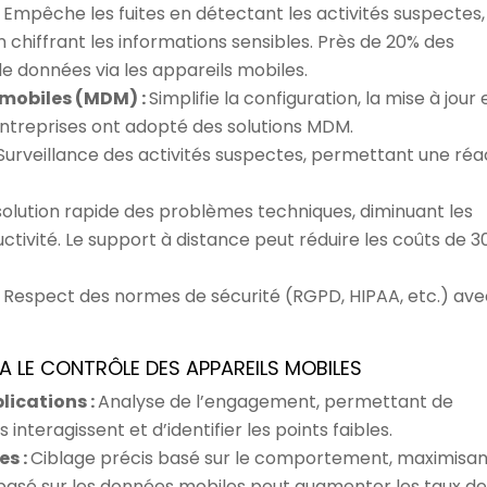
:
Empêche les fuites en détectant les activités suspectes,
 chiffrant les informations sensibles. Près de 20% des
de données via les appareils mobiles.
 mobiles (MDM) :
Simplifie la configuration, la mise à jour 
entreprises ont adopté des solutions MDM.
Surveillance des activités suspectes, permettant une réa
olution rapide des problèmes techniques, diminuant les
tivité. Le support à distance peut réduire les coûts de 3
:
Respect des normes de sécurité (RGPD, HIPAA, etc.) ave
A LE CONTRÔLE DES APPAREILS MOBILES
plications :
Analyse de l’engagement, permettant de
nteragissent et d’identifier les points faibles.
es :
Ciblage précis basé sur le comportement, maximisan
basé sur les données mobiles peut augmenter les taux de