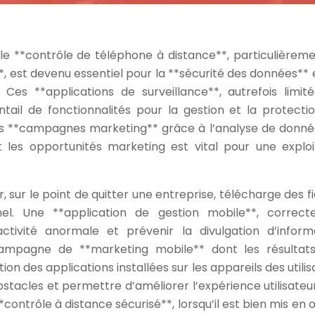
e **contrôle de téléphone à distance**, particulièreme
*, est devenu essentiel pour la **sécurité des données** 
. Ces **applications de surveillance**, autrefois limit
tail de fonctionnalités pour la gestion et la protecti
 des **campagnes marketing** grâce à l’analyse de donné
t les opportunités marketing est vital pour une exploi
, sur le point de quitter une entreprise, télécharge des fi
nel. Une **application de gestion mobile**, correc
tivité anormale et prévenir la divulgation d’inform
campagne de **marketing mobile** dont les résultat
ion des applications installées sur les appareils des utili
stacles et permettre d’améliorer l’expérience utilisateu
*contrôle à distance sécurisé**, lorsqu’il est bien mis en