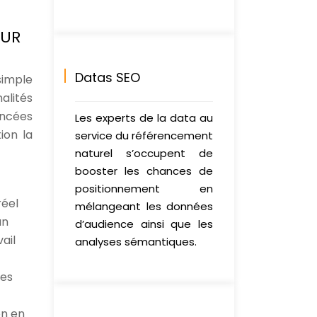
OUR
Datas SEO
simple
alités
ancées
Les experts de la data au
ion la
service du référencement
naturel s’occupent de
booster les chances de
positionnement en
réel
mélangeant les données
un
d’audience ainsi que les
ail
analyses sémantiques.
les
on en