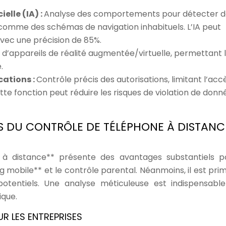
ielle (IA) :
Analyse des comportements pour détecter d
 comme des schémas de navigation inhabituels. L’IA peut
avec une précision de 85%.
 d’appareils de réalité augmentée/virtuelle, permettant 
.
cations :
Contrôle précis des autorisations, limitant l’acc
te fonction peut réduire les risques de violation de donn
 DU CONTRÔLE DE TÉLÉPHONE À DISTANC
e à distance** présente des avantages substantiels p
ng mobile** et le contrôle parental. Néanmoins, il est prim
 potentiels. Une analyse méticuleuse est indispensabl
ique.
R LES ENTREPRISES